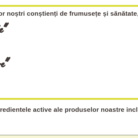
ilor noștri conștienți de frumusețe și sănăta
e"
re"
redientele active ale produselor noastre inc