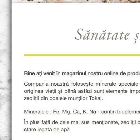
Sănătate ș
Bine aţi venit în magazinul nostru online de pro
Compania noastră folosește minerale speciale p
originea vieții și până astăzi sunt elemente imp
zeoliții din poalele munţilor Tokaj.
Mineralele : Fe, Mg, Ca, K, Na - conțin bioelemen
În plus față de cele mai sus menţionate, zeoliţii 
stare legată de apă