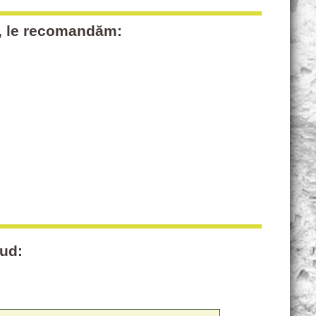
te, le recomandăm:
lud: