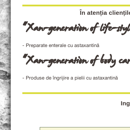
În atenția clienț
"Xan-generation of life-styl
- Preparate enterale cu astaxantină
"Xan-generation of body ca
- Produse de îngrijire a pielii cu astaxantină
Ing