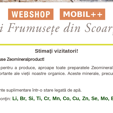
i Frumusețe din Scoarț
Stimaţi vizitatori!
duse Zeomineralproduct!
entru a produce, aproape toate preparatele Zeomineralpr
ortante ale vieții noastre organice. Aceste minerale, pre
te suplimentare într-o stare legată de apă.
Li, Br, Si, Ti, Cr, Mn, Co, Cu, Zn, Se, Mo, 
conţin: