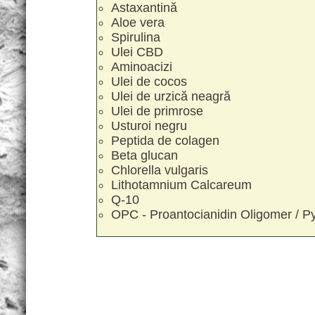
Astaxantină
Aloe vera
Spirulina
Ulei CBD
Aminoacizi
Ulei de cocos
Ulei de urzică neagră
Ulei de primrose
Usturoi negru
Peptida de colagen
Beta glucan
Chlorella vulgaris
Lithotamnium Calcareum
Q-10
OPC - Proantocianidin Oligomer / P