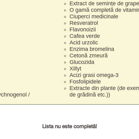
Extract de semințe de grapef
O gamă completă de vitami
Ciuperci medicinale
Resveratrol
Flavonoizii
Cafea verde
Acid urzolic
Enzima bromelina
Cetonă zmeură
Glucozida
Xillyt
Acizi grasi omega-3
Fosfolipidele
Extracte din plante (de exem
ychnogenol /
de grădină etc.))
Lista nu este completă!