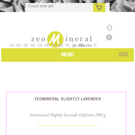
Coșul este gol
ro
HU
EN
DE
SK
CZ
HR
FR
ES
PL
SE
RO
RU
IT
MENU
ZEOMINERAL SLIGHTLY LAVENDER
Zeomineral Slightly lavandă Exfoliant 200 g