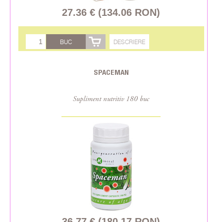
27.36 € (134.06 RON)
BUC
DESCRIERE
SPACEMAN
Supliment nutritiv 180 buc
36.77 € (180.17 RON)