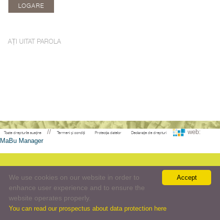
AȚI UITAT PAROLA
//
web:
Toate drepturile susține
Termeni și condiții
Protecția datelor
Declarație de drepturi
MaBu Manager
We use cookies on our website in order to
Accept
enhance user experience and to ensure the
website operates properly.
You can read our prospectus about data protection here