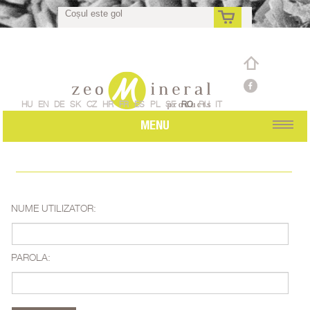
Coșul este gol
ro
HU
EN
DE
SK
CZ
HR
FR
ES
PL
SE
RO
RU
IT
MENU
NUME UTILIZATOR:
PAROLA: