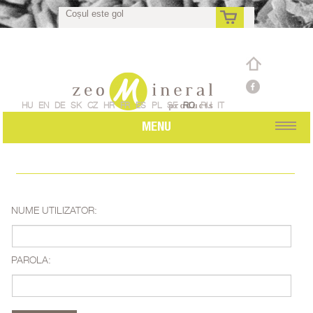
Coșul este gol
ro
HU
EN
DE
SK
CZ
HR
FR
ES
PL
SE
RO
RU
IT
MENU
NUME UTILIZATOR:
PAROLA: