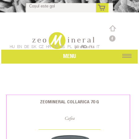
Coșul este gol
ro
HU
EN
DE
SK
CZ
HR
FR
ES
PL
SE
RO
RU
IT
MENU
ZEOMINERAL COLLARICA 70 G
Cafea