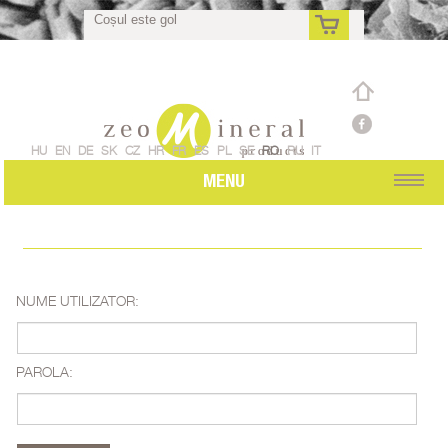
Coșul este gol
ro
HU
EN
DE
SK
CZ
HR
FR
ES
PL
SE
RO
RU
IT
MENU
NUME UTILIZATOR:
PAROLA: