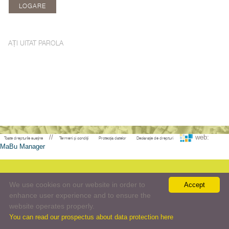
AȚI UITAT PAROLA
//
web:
Toate drepturile susține
Termeni și condiții
Protecția datelor
Declarație de drepturi
MaBu Manager
We use cookies on our website in order to
Accept
enhance user experience and to ensure the
website operates properly.
You can read our prospectus about data protection here