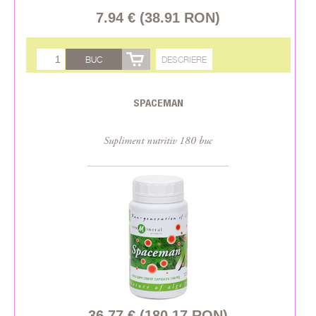
7.94 € (38.91 RON)
BUC
DESCRIERE
SPACEMAN
Supliment nutritiv 180 buc
36.77 € (180.17 RON)