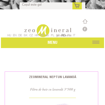
Coșul este gol
ro
HU
EN
DE
SK
CZ
HR
FR
ES
PL
SE
RO
RU
IT
MENU
ZEOMINERAL NEPTUN LAVANDĂ
Filtru de baie cu lavandă 3*300 g