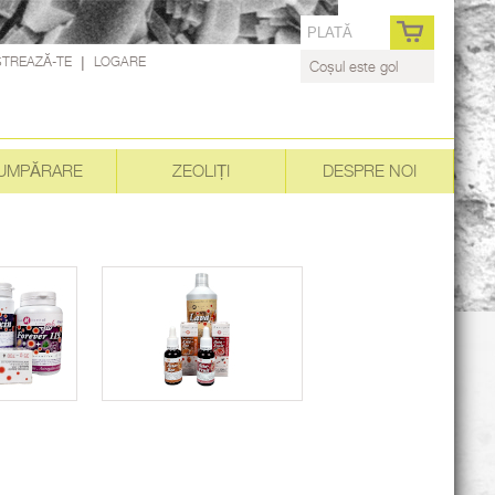
PLATĂ
STREAZĂ-TE
|
LOGARE
Coșul este gol
UMPĂRARE
ZEOLIȚI
DESPRE NOI