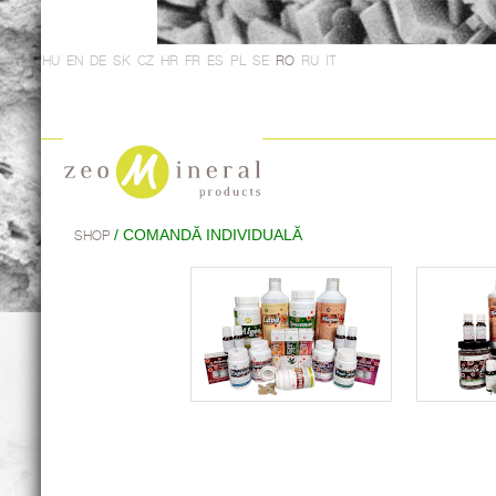
HU
EN
DE
SK
CZ
HR
FR
ES
PL
SE
RO
RU
IT
/ COMANDĂ INDIVIDUALĂ
SHOP