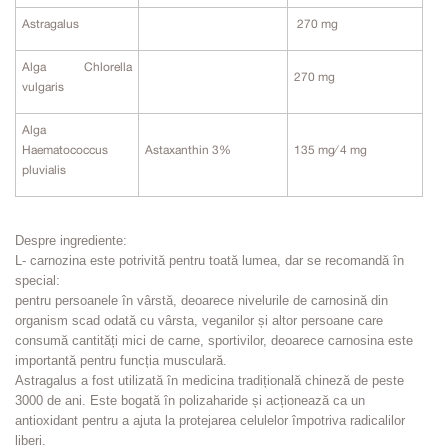
Astragalus
270 mg
Alga Chlorella
270 mg
vulgaris
Alga
Haematococcus
Astaxanthin 3%
135 mg∕ 4 mg
pluvialis
Despre ingrediente:
L- carnozina este potrivită pentru toată lumea, dar se recomandă în
special:
pentru persoanele în vârstă, deoarece nivelurile de carnosină din
organism scad odată cu vârsta, veganilor și altor persoane care
consumă cantități mici de carne, sportivilor, deoarece carnosina este
importantă pentru funcția musculară.
Astragalus a fost utilizată în medicina tradițională chineză de peste
3000 de ani. Este bogată în polizaharide și acționează ca un
antioxidant pentru a ajuta la protejarea celulelor împotriva radicalilor
liberi.