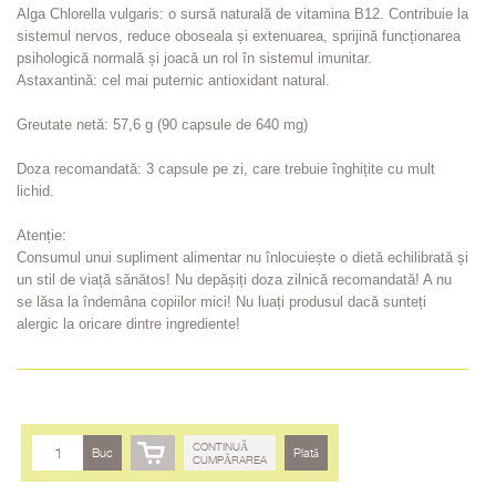
Alga Chlorella vulgaris: o sursă naturală de vitamina B12. Contribuie la
sistemul nervos, reduce oboseala și extenuarea, sprijină funcționarea
psihologică normală și joacă un rol în sistemul imunitar.
Astaxantină: cel mai puternic antioxidant natural.
Greutate netă: 57,6 g (90 capsule de 640 mg)
Doza recomandată: 3 capsule pe zi, care trebuie înghițite cu mult
lichid.
Atenție:
Consumul unui supliment alimentar nu înlocuiește o dietă echilibrată și
un stil de viață sănătos! Nu depășiți doza zilnică recomandată! A nu
se lăsa la îndemâna copiilor mici! Nu luați produsul dacă sunteți
alergic la oricare dintre ingrediente!
CONTINUĂ
Buc
Plată
CUMPĂRAREA