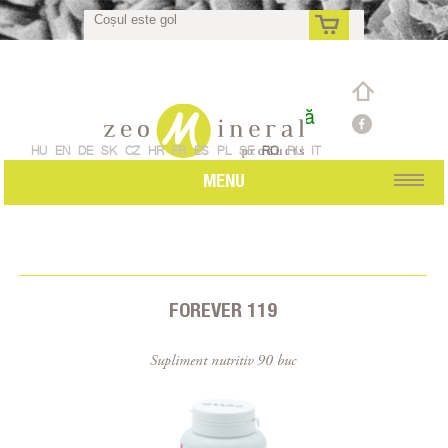
Coșul este gol
Comandă individuală
ro
HU
EN
DE
SK
CZ
HR
FR
ES
PL
SE
RO
RU
IT
MENU
FOREVER 119
Supliment nutritiv 90 buc