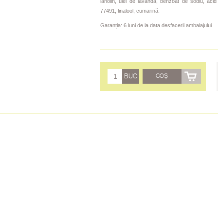
lanolin, ulei de lavandă, benzoat de sodiu, acid
77491, linalool, cumarină.
Garanția: 6 luni de la data desfacerii ambalajului.
BUC
COȘ