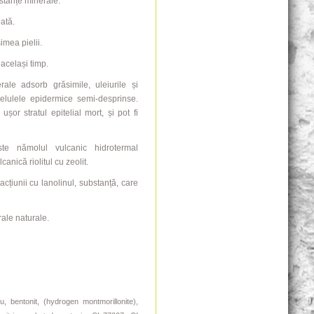
stanțe minerale.
ată.
imea pielii.
 același timp.
ale adsorb grăsimile, uleiurile și
celulele epidermice semi-desprinse.
ușor stratul epitelial mort, și pot fi
te nămolul vulcanic hidrotermal
anică riolitul cu zeolit.
cțiunii cu lanolinul, substanță, care
ale naturale.
u, bentonit, (hydrogen montmorillonite),