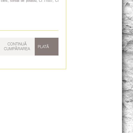
 citric, sorbat de potasiu, CI 77007, CI
CONTINUĂ
PLATĂ
CUMPĂRAREA