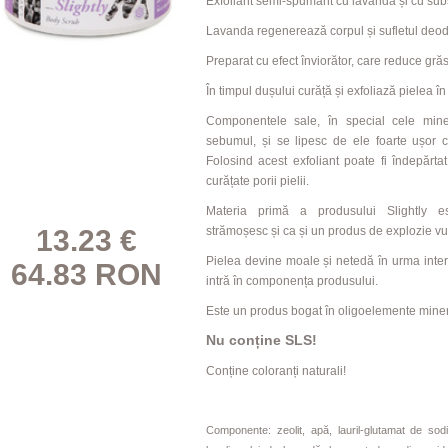
Exfoliant semi-spumant cu lavandă și cu sub
Lavanda regenerează corpul și sufletul deod
Preparat cu efect înviorător, care reduce grăs
În timpul dușului curăță și exfoliază pielea în
Componentele sale, în special cele miner
sebumul, și se lipesc de ele foarte ușor 
Folosind acest exfoliant poate fi îndepărtat 
curățate porii pielii.
Materia primă a produsului Slightly es
13.23 €
strămoșesc și ca și un produs de explozie vulc
Pielea devine moale și netedă în urma intera
64.83 RON
intră în componența produsului.
Este un produs bogat în oligoelemente miner
Nu conține SLS!
Conține coloranți naturali!
Componente: zeolit, apă, lauril-glutamat de sodi