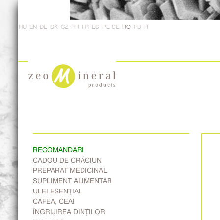
HU
EN
DE
SK
CZ
HR
FR
ES
PL
SE
RO
RU
IT
RECOMANDARI
CADOU DE CRĂCIUN
PREPARAT MEDICINAL
SUPLIMENT ALIMENTAR
ULEI ESENȚIAL
CAFEA, CEAI
ÎNGRIJIREA DINȚILOR