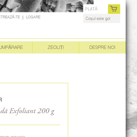
PLATĂ
STREAZĂ-TE
|
LOGARE
Coșul este gol
UMPĂRARE
ZEOLIȚI
DESPRE NOI
R
ndă Exfoliant 200 g